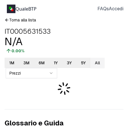
QualeBTP
FAQs
Accedi
Torna alla lista
IT0005631533
N/A
0.00
%
1M
3M
6M
1Y
3Y
5Y
All
Prezzi
Glossario e Guida