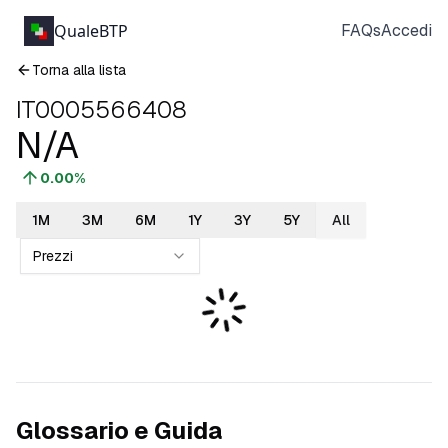
QualeBTP
FAQs
Accedi
Torna alla lista
IT0005566408
N/A
0.00
%
1M
3M
6M
1Y
3Y
5Y
All
Prezzi
Glossario e Guida