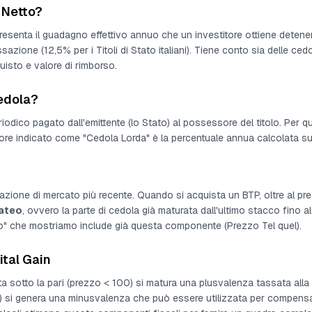
 Netto?
esenta il guadagno effettivo annuo che un investitore ottiene detenendo
sazione (12,5% per i Titoli di Stato italiani). Tiene conto sia delle ced
uisto e valore di rimborso.
edola?
riodico pagato dall'emittente (lo Stato) al possessore del titolo. Per q
valore indicato come "Cedola Lorda" è la percentuale annua calcolata su
azione di mercato più recente. Quando si acquista un BTP, oltre al pr
ateo
, ovvero la parte di cedola già maturata dall'ultimo stacco fino al 
sto" che mostriamo include già questa componente (Prezzo Tel quel).
ital Gain
a sotto la pari (prezzo < 100) si matura una plusvalenza tassata all
0) si genera una minusvalenza che può essere utilizzata per compensa