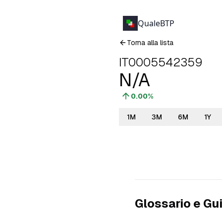
QualeBTP
Torna alla lista
IT0005542359
N/A
0.00
%
1M
3M
6M
1Y
Glossario e Gu