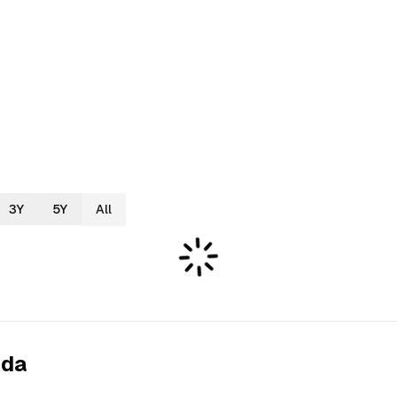
3Y
5Y
All
ida