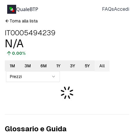
QualeBTP
FAQs
Accedi
Torna alla lista
IT0005494239
N/A
0.00
%
1M
3M
6M
1Y
3Y
5Y
All
Prezzi
Glossario e Guida