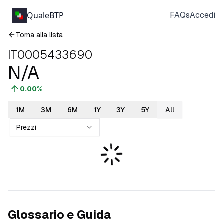
QualeBTP
FAQs
Accedi
Torna alla lista
IT0005433690
N/A
0.00
%
1M
3M
6M
1Y
3Y
5Y
All
Prezzi
Glossario e Guida