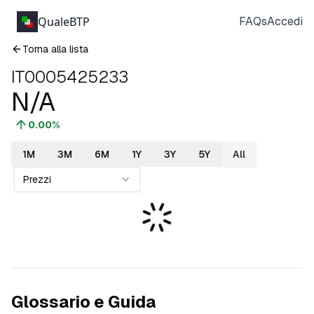
QualeBTP
FAQs
Accedi
Torna alla lista
IT0005425233
N/A
0.00
%
1M
3M
6M
1Y
3Y
5Y
All
Prezzi
Glossario e Guida