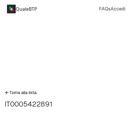
QualeBTP
FAQs
Accedi
Torna alla lista
IT0005422891