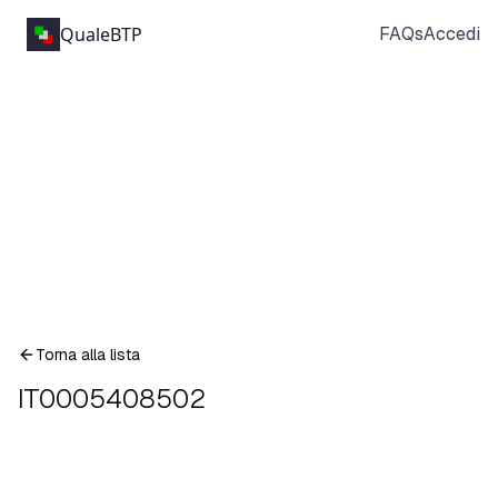
QualeBTP
FAQs
Accedi
Torna alla lista
IT0005408502