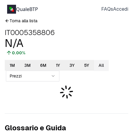
QualeBTP
FAQs
Accedi
Torna alla lista
IT0005358806
N/A
0.00
%
1M
3M
6M
1Y
3Y
5Y
All
Prezzi
Glossario e Guida