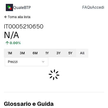
QualeBTP
FAQs
Accedi
Torna alla lista
IT0005210650
N/A
0.00
%
1M
3M
6M
1Y
3Y
5Y
All
Prezzi
Glossario e Guida