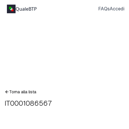
QualeBTP
FAQs
Accedi
Torna alla lista
IT0001086567