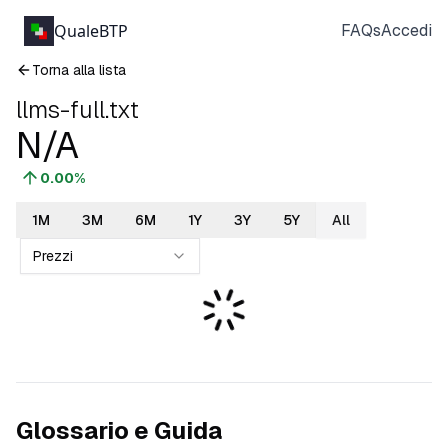
QualeBTP
FAQs
Accedi
Torna alla lista
llms-full.txt
N/A
0.00
%
1M
3M
6M
1Y
3Y
5Y
All
Prezzi
Glossario e Guida